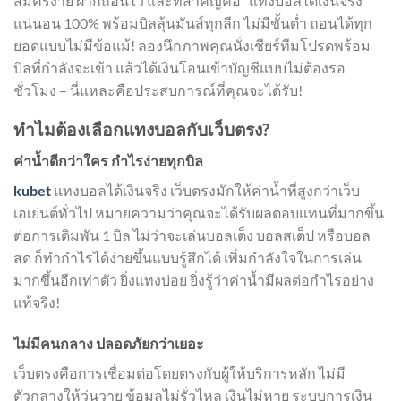
สมัครง่าย ฝากถอนไว และที่สำคัญคือ “แทงบอลได้เงินจริง”
แน่นอน 100% พร้อมบิลลุ้นมันส์ทุกลีก ไม่มีขั้นต่ำ ถอนได้ทุก
ยอดแบบไม่มีข้อแม้! ลองนึกภาพคุณนั่งเชียร์ทีมโปรดพร้อม
บิลที่กำลังจะเข้า แล้วได้เงินโอนเข้าบัญชีแบบไม่ต้องรอ
ชั่วโมง – นี่แหละคือประสบการณ์ที่คุณจะได้รับ!
ทำไมต้องเลือกแทงบอลกับเว็บตรง?
ค่าน้ำดีกว่าใคร กำไรง่ายทุกบิล
kubet
แทงบอลได้เงินจริง เว็บตรงมักให้ค่าน้ำที่สูงกว่าเว็บ
เอเย่นต์ทั่วไป หมายความว่าคุณจะได้รับผลตอบแทนที่มากขึ้น
ต่อการเดิมพัน 1 บิล ไม่ว่าจะเล่นบอลเต็ง บอลสเต็ป หรือบอล
สด ก็ทำกำไรได้ง่ายขึ้นแบบรู้สึกได้ เพิ่มกำลังใจในการเล่น
มากขึ้นอีกเท่าตัว ยิ่งแทงบ่อย ยิ่งรู้ว่าค่าน้ำมีผลต่อกำไรอย่าง
แท้จริง!
ไม่มีคนกลาง ปลอดภัยกว่าเยอะ
เว็บตรงคือการเชื่อมต่อโดยตรงกับผู้ให้บริการหลัก ไม่มี
ตัวกลางให้วุ่นวาย ข้อมูลไม่รั่วไหล เงินไม่หาย ระบบการเงิน