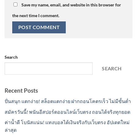
Save my name, email, and website in this browser for
the next time I comment.
Search
SEARCH
Recent Posts
ปั่นสนุก แตกง่าย! สล็อตแตกง่าย ฝากถอนโคตรเร็ว ไม่มีขั้นต่ำ
สมัครวันนี้! พนันอีสปอร์ตออนไลน์เว็บตรง ถอนได้จริงทุกยอด
ค่าน้ำดี โบนัสแน่น! แทงบอลได้เงินจริงกับเว็บตรง อัปเดตใหม่
ล่าสุด