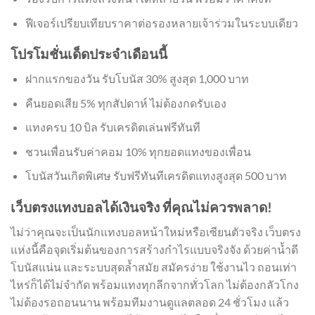
ฟีเจอร์เปรียบเทียบราคาต่อรองหลายเจ้าร่วมในระบบเดียว
โปรโมชั่นเด็ดประจำเดือนนี้
ฝากแรกของวัน รับโบนัส 30% สูงสุด 1,000 บาท
คืนยอดเสีย 5% ทุกสัปดาห์ ไม่ต้องกดรับเอง
แทงครบ 10 บิล รับเครดิตเล่นฟรีทันที
ชวนเพื่อนรับค่าคอม 10% ทุกยอดแทงของเพื่อน
โบนัสวันเกิดพิเศษ รับฟรีทันทีเครดิตแทงสูงสุด 500 บาท
เว็บตรงแทงบอลได้เงินจริง ที่คุณไม่ควรพลาด!
ไม่ว่าคุณจะเป็นนักแทงบอลหน้าใหม่หรือเซียนตัวจริง เว็บตรง
แห่งนี้คือจุดเริ่มต้นของการสร้างกำไรแบบจริงจัง ด้วยค่าน้ำดี
โบนัสแน่น และระบบสุดล้ำสมัย สมัครง่าย ใช้งานไว ถอนเท่า
ไหร่ก็ได้ไม่จำกัด พร้อมแทงทุกลีกจากทั่วโลก ไม่ต้องกลัวโกง
ไม่ต้องรอถอนนาน พร้อมทีมงานดูแลตลอด 24 ชั่วโมง แล้ว