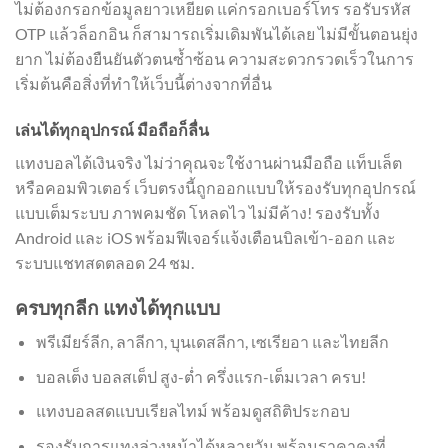
ไม่ต้องกรอกข้อมูลยาวเหยียด แค่กรอกเบอร์โทร รอรับรหัส
OTP แล้วล็อกอิน ก็สามารถเริ่มเดิมพันได้เลย ไม่มีขั้นตอนยุ่ง
ยาก ไม่ต้องยืนยันตัวตนซ้ำซ้อน ความสะดวกรวดเร็วในการ
เริ่มต้นคือสิ่งที่ทำให้เว็บนี้ต่างจากที่อื่น
เล่นได้ทุกอุปกรณ์ มือถือก็ลื่น
แทงบอลได้เงินจริง ไม่ว่าคุณจะใช้งานผ่านมือถือ แท็บเล็ต
หรือคอมพิวเตอร์ เว็บตรงนี้ถูกออกแบบให้รองรับทุกอุปกรณ์
แบบเต็มระบบ ภาพคมชัด โหลดไว ไม่มีค้าง! รองรับทั้ง
Android และ iOS พร้อมฟีเจอร์แจ้งเตือนบิลเข้า-ออก และ
ระบบแชทสดตลอด 24 ชม.
ครบทุกลีก แทงได้ทุกแบบ
พรีเมียร์ลีก, ลาลีกา, บุนเดสลีกา, เซเรียอา และไทยลีก
บอลเต็ง บอลสเต็ป สูง-ต่ำ ครึ่งแรก-เต็มเวลา ครบ!
แทงบอลสดแบบเรียลไทม์ พร้อมดูสถิติประกอบ
รองรับการแทงล่วงหน้าได้หลายวัน พร้อมราคาคงที่