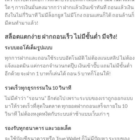
ใด ๆ การเงินมั่นคงมากกว่า ฝากแล้วเงินเข้าทันที ถอนแล้วเงิน
ถึงในไม่กี่วินาที ไม่มีล็อกยูส ไม่มีโกง ถอนแสนก็ได้ ถอนล้านก็
มีคนทำมาแล้ว!
สล็อตแตกง่าย ฝากถอนเร็ว ไม่มีขั้นต่ำ มีจริง!
ระบบออโต้เต็มรูปแบบ
ทุกการฝากและถอนใช้ระบบอัตโนมัติ ไม่ต้องแนบสลิป ไม่ต้อง
แจ้งแอดมิน แค่กรอกจำนวนกดปุ๊บ เงินเข้าปั๊บ แถมไม่มีขั้นต่ำ
อีกด้วย จะฝาก 1 บาทก็เล่นได้ ถอน 5 บาทก็โอนให้!
รวดเร็วทุกธุรกรรมใน 10 วินาที
ไม่มีคำว่า “รอนาน” อีกต่อไป เพราะระบบของเราถูกออกแบบ
มาให้รวดเร็วที่สุดในตลาด ทุกยอดฝากถอนเสร็จภายใน 10
วินาที ไม่ต้องหงุดหงิดกับระบบล่าช้าแบบเว็บเก่า ๆ
รองรับทุกธนาคาร และวอลเล็ต
จะใช้บัญชีธนาคารหรือ True Wallet ก็ไม่มีปัญหา ระบบของ