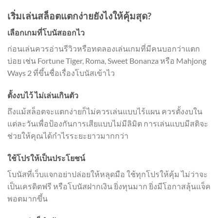
เริ่มเล่นสล็อตแตกง่ายยังไงให้คุ้มสุด?
เลือกเกมที่โบนัสออกไว
ก่อนเล่นควรอ่านรีวิวหรือทดลองเล่นเกมที่มีคนบอกว่าแตก
บ่อย เช่น Fortune Tiger, Roma, Sweet Bonanza หรือ Mahjong
Ways 2 ที่ขึ้นชื่อเรื่องโบนัสเข้าไว
ตั้งงบไว้ ไม่เล่นเกินตัว
ถึงแม้สล็อตจะแตกง่ายก็ไม่ควรเล่นแบบไร้แผน ควรตั้งงบใน
แต่ละวันเพื่อป้องกันการเสียแบบไม่มีลิมิต การเล่นแบบมีสติจะ
ช่วยให้คุณได้กำไรระยะยาวมากกว่า
ใช้โปรให้เป็นประโยชน์
โบนัสที่เว็บแจกอย่าปล่อยให้หลุดมือ ใช้ทุกโปรให้คุ้ม ไม่ว่าจะ
เป็นเครดิตฟรี หรือโบนัสฝากเงิน ยิ่งทุนมาก ยิ่งมีโอกาสลุ้นแจ็ค
พอตมากขึ้น