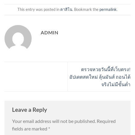
This entry was posted in
คาสิโน
. Bookmark the
permalink
.
ADMIN
ตรวจหวยวันนี้ที่เว็บตรง!
อัปเดตสดใหม่ ลุ้นมันส์ ถอนได้
จริงไม่มีขั้นต่ำ
Leave a Reply
Your email address will not be published.
Required
fields are marked
*