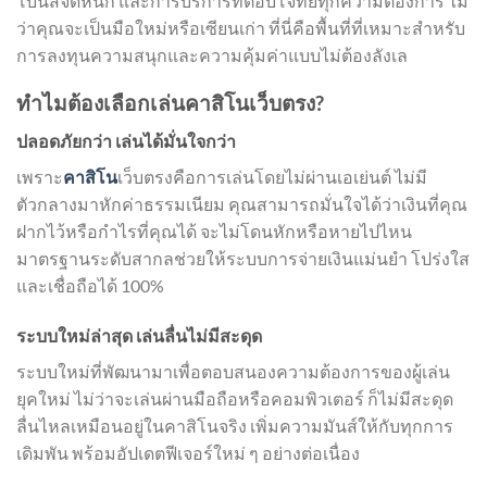
โบนัสจัดหนัก และการบริการที่ตอบโจทย์ทุกความต้องการ ไม่
ว่าคุณจะเป็นมือใหม่หรือเซียนเก่า ที่นี่คือพื้นที่ที่เหมาะสำหรับ
การลงทุนความสนุกและความคุ้มค่าแบบไม่ต้องลังเล
ทำไมต้องเลือกเล่นคาสิโนเว็บตรง?
ปลอดภัยกว่า เล่นได้มั่นใจกว่า
เพราะ
คาสิโน
เว็บตรงคือการเล่นโดยไม่ผ่านเอเย่นต์ ไม่มี
ตัวกลางมาหักค่าธรรมเนียม คุณสามารถมั่นใจได้ว่าเงินที่คุณ
ฝากไว้หรือกำไรที่คุณได้ จะไม่โดนหักหรือหายไปไหน
มาตรฐานระดับสากลช่วยให้ระบบการจ่ายเงินแม่นยำ โปร่งใส
และเชื่อถือได้ 100%
ระบบใหม่ล่าสุด เล่นลื่นไม่มีสะดุด
ระบบใหม่ที่พัฒนามาเพื่อตอบสนองความต้องการของผู้เล่น
ยุคใหม่ ไม่ว่าจะเล่นผ่านมือถือหรือคอมพิวเตอร์ ก็ไม่มีสะดุด
ลื่นไหลเหมือนอยู่ในคาสิโนจริง เพิ่มความมันส์ให้กับทุกการ
เดิมพัน พร้อมอัปเดตฟีเจอร์ใหม่ ๆ อย่างต่อเนื่อง