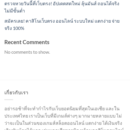
ตรวจหวยวันนี้ที่เว็บตรง! อัปเดตสดใหม่ ลุ้นมันส์ ถอนได้จริง
ไม่มีขั้นต่ำ
สมัครเลย! คาสิโนเว็บตรง ออนไลน์ ระบบใหม่ แตกง่าย จ่าย
จริง 100%
Recent Comments
No comments to show.
เกี่ยวกับเรา
อย่ารอช้าที่จะทำกำไรกับเว็บยอดนิยมที่สุดในเอเชีย และใน
ประเทศไทย เราเป็นเว็บที่มีเกมส์ต่างๆ มากมายหลายแบบ ไม่
ว่าจะเป็นในส่วนของเกมส์สล็อตออนไลน์ แตกง่าย ได้เงินจริง