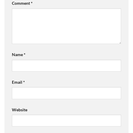
Comment
*
Name
*
Email
*
Website