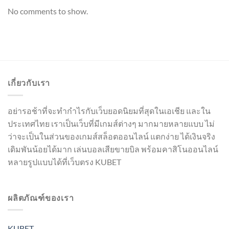
No comments to show.
เกี่ยวกับเรา
อย่ารอช้าที่จะทำกำไรกับเว็บยอดนิยมที่สุดในเอเชีย และใน
ประเทศไทย เราเป็นเว็บที่มีเกมส์ต่างๆ มากมายหลายแบบ ไม่
ว่าจะเป็นในส่วนของเกมส์สล็อตออนไลน์ แตกง่าย ได้เงินจริง
เดิมพันน้อยได้มาก เล่นบอลเสียขายบิล พร้อมคาสิโนออนไลน์
หลายรูปแบบได้ที่เว็บตรง KUBET
ผลิตภัณฑ์ของเรา
KUBET