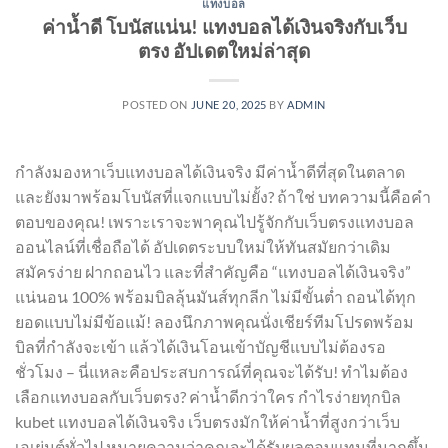
แทงบอล
ค่าน้ำดี โบนัสแน่น! แทงบอลได้เงินจริงกับเว็บ
ตรง อัปเดตใหม่ล่าสุด
POSTED ON
JUNE 20, 2025
BY
ADMIN
กำลังมองหาเว็บแทงบอลได้เงินจริง มีค่าน้ำดีที่สุดในตลาด
และยังมาพร้อมโบนัสที่แจกแบบไม่ยั้ง? ถ้าใช่ บทความนี้คือคำ
ตอบของคุณ! เพราะเราจะพาคุณไปรู้จักกับเว็บตรงแทงบอล
ออนไลน์ที่เชื่อถือได้ อัปเดตระบบใหม่ให้ทันสมัยกว่าเดิม
สมัครง่าย ฝากถอนไว และที่สำคัญคือ “แทงบอลได้เงินจริง”
แน่นอน 100% พร้อมบิลลุ้นมันส์ทุกลีก ไม่มีขั้นต่ำ ถอนได้ทุก
ยอดแบบไม่มีข้อแม้! ลองนึกภาพคุณนั่งเชียร์ทีมโปรดพร้อม
บิลที่กำลังจะเข้า แล้วได้เงินโอนเข้าบัญชีแบบไม่ต้องรอ
ชั่วโมง – นี่แหละคือประสบการณ์ที่คุณจะได้รับ! ทำไมต้อง
เลือกแทงบอลกับเว็บตรง? ค่าน้ำดีกว่าใคร กำไรง่ายทุกบิล
kubet แทงบอลได้เงินจริง เว็บตรงมักให้ค่าน้ำที่สูงกว่าเว็บ
เอเย่นต์ทั่วไป หมายความว่าคุณจะได้รับผลตอบแทนที่มากขึ้น