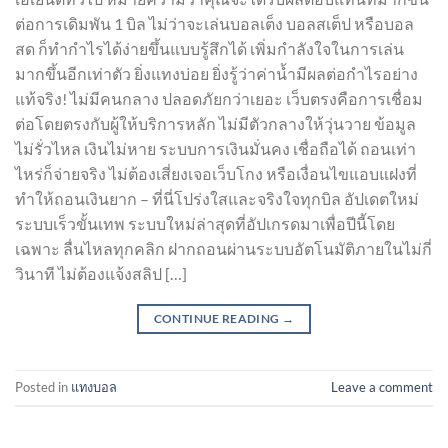
ต่อการเดิมพัน 1 บิล ไม่ว่าจะเล่นบอลเต็ง บอลสเต็ป หรือบอล
สด ก็ทำกำไรได้ง่ายขึ้นแบบรู้สึกได้ เพิ่มกำลังใจในการเล่น
มากขึ้นอีกเท่าตัว ยิ่งแทงบ่อย ยิ่งรู้ว่าค่าน้ำมีผลต่อกำไรอย่าง
แท้จริง! ไม่มีคนกลาง ปลอดภัยกว่าเยอะ เว็บตรงคือการเชื่อม
ต่อโดยตรงกับผู้ให้บริการหลัก ไม่มีตัวกลางให้วุ่นวาย ข้อมูล
ไม่รั่วไหล เงินไม่หาย ระบบการเงินมั่นคง เชื่อถือได้ ถอนเท่า
ไหร่ก็จ่ายจริง ไม่ต้องเสี่ยงเจอเว็บโกง หรือเงื่อนไขแอบแฝงที่
ทำให้ถอนเงินยาก – ที่นี่โปร่งใสและจริงใจทุกบิล อัปเดตใหม่
ระบบเร็วขั้นเทพ ระบบใหม่ล่าสุดที่อัปเกรดมาเพื่อปีนี้โดย
เฉพาะ ลื่นไหลทุกคลิก ฝากถอนผ่านระบบอัตโนมัติภายในไม่กี่
วินาที ไม่ต้องแจ้งสลิป […]
CONTINUE READING
→
Posted in
แทงบอล
Leave a comment