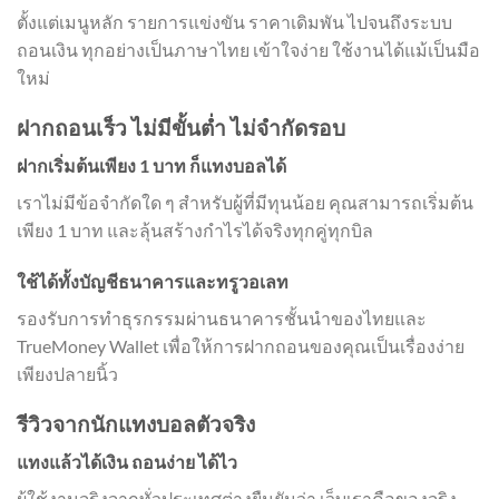
ตั้งแต่เมนูหลัก รายการแข่งขัน ราคาเดิมพัน ไปจนถึงระบบ
ถอนเงิน ทุกอย่างเป็นภาษาไทย เข้าใจง่าย ใช้งานได้แม้เป็นมือ
ใหม่
ฝากถอนเร็ว ไม่มีขั้นต่ำ ไม่จำกัดรอบ
ฝากเริ่มต้นเพียง 1 บาท ก็แทงบอลได้
เราไม่มีข้อจำกัดใด ๆ สำหรับผู้ที่มีทุนน้อย คุณสามารถเริ่มต้น
เพียง 1 บาท และลุ้นสร้างกำไรได้จริงทุกคู่ทุกบิล
ใช้ได้ทั้งบัญชีธนาคารและทรูวอเลท
รองรับการทำธุรกรรมผ่านธนาคารชั้นนำของไทยและ
TrueMoney Wallet เพื่อให้การฝากถอนของคุณเป็นเรื่องง่าย
เพียงปลายนิ้ว
รีวิวจากนักแทงบอลตัวจริง
แทงแล้วได้เงิน ถอนง่าย ได้ไว
ผู้ใช้งานจริงจากทั่วประเทศต่างยืนยันว่า เว็บเราคือของจริง