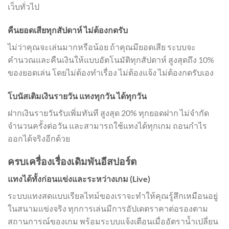
เว็บทั่วไป
คืนยอดเสียทุกสัปดาห์ ไม่ต้องกดรับ
ไม่ว่าคุณจะเล่นมากหรือน้อย ถ้าคุณมียอดเสีย ระบบจะ
คำนวณและคืนเงินให้แบบอัตโนมัติทุกสัปดาห์ สูงสุดถึง 10%
ของยอดเล่น โดยไม่ต้องทำเรื่อง ไม่ต้องแจ้ง ไม่ต้องกดรับเอง
โบนัสเติมเงินรายวัน แทงทุกวัน ได้ทุกวัน
ฝากเงินรายวันรับเพิ่มทันที สูงสุด 20% ทุกยอดฝาก ไม่จำกัด
จำนวนครั้งต่อวัน และสามารถใช้แทงได้ทุกเกม ถอนกำไร
ออกได้จริงอีกด้วย
ครบเครื่องเรื่องเดิมพันอีสปอร์ต
แทงได้ทั้งก่อนแข่งและระหว่างเกม (Live)
ระบบแทงสดแบบเรียลไทม์ของเราจะทำให้คุณรู้สึกเหมือนอยู่
ในสนามแข่งจริง ทุกการเล่นมีการอัปเดตราคาต่อรองตาม
สถานการณ์ของเกม พร้อมระบบแจ้งเตือนเมื่ออัตราน้ำเปลี่ยน