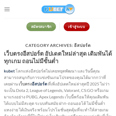
Skip
to
content
สมัครสมาชิก
เข้าสู่ระบบ
CATEGORY ARCHIVES:
อีสปอร์ต
เว็บตรงอีสปอร์ต อัปเดตใหม่ล่าสุด เดิมพันได้
ทุกเกม ถอนไม่มีขั้นต่ำ
kubet
โลกแห่งอีสปอร์ตไม่เคยหยุดพัฒนา และวันนี้คุณ
สามารถสนุกกับการแข่งขันเกมโปรดของคุณได้มากกว่าที่
เคยผ่าน
เว็บตรง
อีสปอร์ต
ที่เพิ่งอัปเดตใหม่ล่าสุดปี 2025 ไม่ว่า
จะเป็น Dota 2, League of Legends, Valorant, CS:GO หรือเกม
มาแรงอย่าง PUBG, Apex Legends เว็บนี้พร้อมให้คุณเดิมพัน
ได้แบบไม่มีสะดุด ระบบทันสมัย ฝาก-ถอนออโต้ ไม่มีขั้นต่ำ
แทงง่าย ได้เงินจริง พร้อมโปรโมชั่นสุดคุ้มที่จะทำให้สายเกม