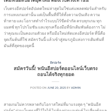
เว็บตรงอีสปอร์ตอัปเดตใหม่ล่าสุดไม่ใช่แค่แพลตฟอร์มสำหรับ
การแทงเกมเท่านั้น แต่เป็นพื้นที่ที่ให้ทั้งความบันเทิง ความ
ท้าทาย และโอกาสทำกำไรแบบไร้ขีดจำกัด ครบทุกเกม ทุก
แมตช์ ทุกโปรโมชัน และทุกเครื่องมือที่นักเดิมพันต้องการ ไม่
ว่าคุณจะเป็นคอเกมตัวยง หรือมือใหม่หัดแทงอีสปอร์ต ที่นี่คือ
จุดเริ่มต้นที่ใช่ สมัครวันนี้ แล้วเข้าสู่สมรภูมิแห่งการเดิมพันที่
มันส์ที่สุดของยุคนี้
อีสปอร์ต
สมัครวันนี้! พนันอีสปอร์ตออนไลน์เว็บตรง
ถอนได้จริงทุกยอด
POSTED ON
JUNE 20, 2025
BY
ADMIN
สายเกมไม่ควรพลาดกับโอกาสใหม่ที่มาแรงสุด ๆ “พนันอีส
ปอร์ต” ผ่านเว็บตรงที่ไว้ใจได้ ไม่ต้องผ่านเอเย่นต์ ไม่เสี่ยงข้อมูล