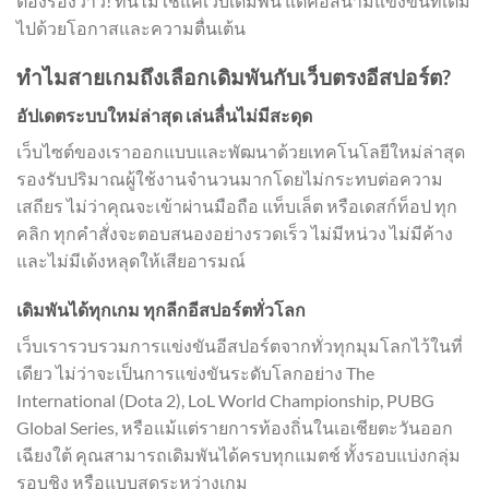
ต้องร้องว้าว! ที่นี่ไม่ใช่แค่เว็บเดิมพัน แต่คือสนามแข่งขันที่เต็ม
ไปด้วยโอกาสและความตื่นเต้น
ทำไมสายเกมถึงเลือกเดิมพันกับเว็บตรงอีสปอร์ต?
อัปเดตระบบใหม่ล่าสุด เล่นลื่นไม่มีสะดุด
เว็บไซต์ของเราออกแบบและพัฒนาด้วยเทคโนโลยีใหม่ล่าสุด
รองรับปริมาณผู้ใช้งานจำนวนมากโดยไม่กระทบต่อความ
เสถียร ไม่ว่าคุณจะเข้าผ่านมือถือ แท็บเล็ต หรือเดสก์ท็อป ทุก
คลิก ทุกคำสั่งจะตอบสนองอย่างรวดเร็ว ไม่มีหน่วง ไม่มีค้าง
และไม่มีเด้งหลุดให้เสียอารมณ์
เดิมพันได้ทุกเกม ทุกลีกอีสปอร์ตทั่วโลก
เว็บเรารวบรวมการแข่งขันอีสปอร์ตจากทั่วทุกมุมโลกไว้ในที่
เดียว ไม่ว่าจะเป็นการแข่งขันระดับโลกอย่าง The
International (Dota 2), LoL World Championship, PUBG
Global Series, หรือแม้แต่รายการท้องถิ่นในเอเชียตะวันออก
เฉียงใต้ คุณสามารถเดิมพันได้ครบทุกแมตช์ ทั้งรอบแบ่งกลุ่ม
รอบชิง หรือแบบสดระหว่างเกม