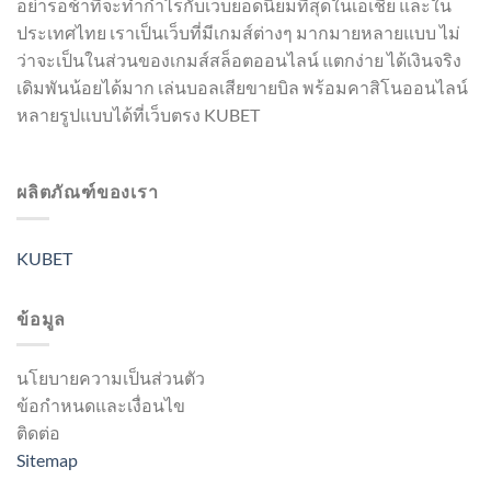
อย่ารอช้าที่จะทำกำไรกับเว็บยอดนิยมที่สุดในเอเชีย และใน
ประเทศไทย เราเป็นเว็บที่มีเกมส์ต่างๆ มากมายหลายแบบ ไม่
ว่าจะเป็นในส่วนของเกมส์สล็อตออนไลน์ แตกง่าย ได้เงินจริง
เดิมพันน้อยได้มาก เล่นบอลเสียขายบิล พร้อมคาสิโนออนไลน์
หลายรูปแบบได้ที่เว็บตรง KUBET
ผลิตภัณฑ์ของเรา
KUBET
ข้อมูล
นโยบายความเป็นส่วนตัว
ข้อกำหนดและเงื่อนไข
ติดต่อ
Sitemap