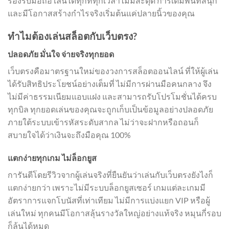
รองรับมือถือ เล่นได้ทุกที่ทุกเวลาไม่มีสะดุด การเดิมพันที่สนุก
และมีโอกาสสร้างกำไรจริงเริ่มต้นแค่ปลายนิ้วของคุณ
ทำไมต้องเล่นสล็อตกับเว็บตรง?
ปลอดภัย มั่นใจ จ่ายจริงทุกยอด
เว็บตรงคือมาตรฐานใหม่ของวงการสล็อตออนไลน์ ที่ให้ผู้เล่น
ได้รับสิทธิประโยชน์อย่างเต็มที่ ไม่มีการผ่านมือคนกลาง จึง
ไม่มีค่าธรรมเนียมแอบแฝง และสามารถรับโปรโมชั่นได้ครบ
ทุกบิล ทุกยอดเล่นของคุณจะถูกเก็บเป็นข้อมูลอย่างปลอดภัย
ภายใต้ระบบเข้ารหัสระดับสากล ไม่ว่าจะฝากหรือถอนก็
สบายใจได้ว่าเงินจะถึงมือคุณ 100%
แตกง่ายทุกเกม ไม่ล็อกยูส
การันตีโดยรีวิวจากผู้เล่นจริงที่ยืนยันว่าเล่นกับเว็บตรงยังไงก็
แตกง่ายกว่า เพราะไม่มีระบบล็อกยูสเซอร์ เกมแต่ละเกมมี
อัตราการแจกโบนัสที่เท่าเทียม ไม่มีการแบ่งแยก VIP หรือผู้
เล่นใหม่ ทุกคนมีโอกาสลุ้นรางวัลใหญ่อย่างแท้จริง หมุนกี่รอบ
ก็ลุ้นได้หมด