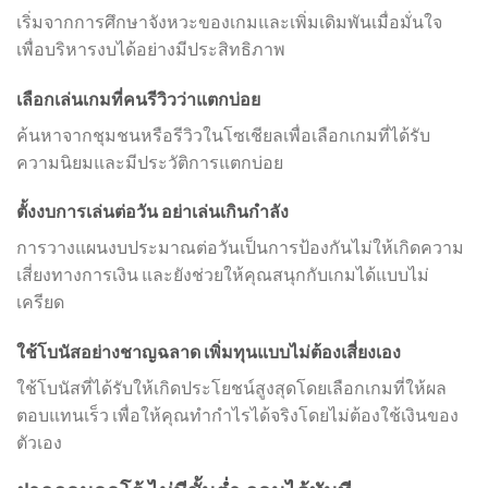
เริ่มจากการศึกษาจังหวะของเกมและเพิ่มเดิมพันเมื่อมั่นใจ
เพื่อบริหารงบได้อย่างมีประสิทธิภาพ
เลือกเล่นเกมที่คนรีวิวว่าแตกบ่อย
ค้นหาจากชุมชนหรือรีวิวในโซเชียลเพื่อเลือกเกมที่ได้รับ
ความนิยมและมีประวัติการแตกบ่อย
ตั้งงบการเล่นต่อวัน อย่าเล่นเกินกำลัง
การวางแผนงบประมาณต่อวันเป็นการป้องกันไม่ให้เกิดความ
เสี่ยงทางการเงิน และยังช่วยให้คุณสนุกกับเกมได้แบบไม่
เครียด
ใช้โบนัสอย่างชาญฉลาด เพิ่มทุนแบบไม่ต้องเสี่ยงเอง
ใช้โบนัสที่ได้รับให้เกิดประโยชน์สูงสุดโดยเลือกเกมที่ให้ผล
ตอบแทนเร็ว เพื่อให้คุณทำกำไรได้จริงโดยไม่ต้องใช้เงินของ
ตัวเอง