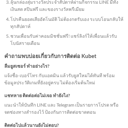
ลุ้นกล่องสุ่มรางวัลประจำสัปดาห์ผ่านกิจกรรม LINE มีทั้ง
เงินสด สปินฟรี และของรางวัลพรีเมียม
โปรคืนยอดเสียอัตโนมัติ ไม่ต้องกดรับเอง ระบบโอนกลับให้
ทุกสัปดาห์
ชวนเพื่อนรับค่าคอมมิชชั่นฟรี! แชร์ลิงก์ให้เพื่อนแล้วรับ
โบนัสรายเดือน
คำถามพบบ่อยเกี่ยวกับการติดต่อ Kubet
ลืมยูสเซอร์ ทำอย่างไร?
แจ้งชื่อ-เบอร์โทร กับแอดมิน แล้วรับยูสใหม่ได้ทันที พร้อม
ข้อมูลประวัติเกมที่ยังอยู่ครบ ไม่ต้องเริ่มต้นใหม่
แชทหาย ติดต่อต่อไม่เจอ ทำยังไง?
แนะนำให้บันทึก LINE และ Telegram เป็นรายการโปรด หรือ
จดช่องทางสำรองไว้ ป้องกันการติดต่อขาดตอน
ติดต่อไปแล้วนานยังไม่ตอบ?