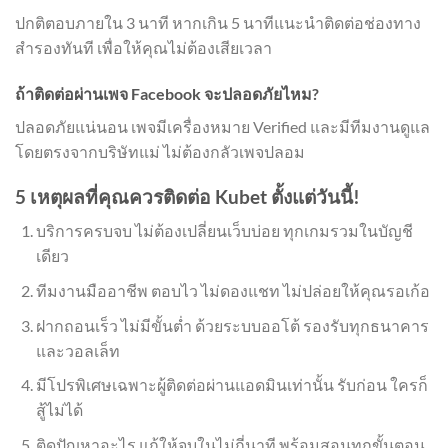
ปกติตอบภายใน 3 นาที หากเกิน 5 นาทีแนะนำติดต่อช่องทาง
สำรองทันที เพื่อให้คุณไม่ต้องเสียเวลา
ถ้าติดต่อผ่านเพจ Facebook จะปลอดภัยไหม?
ปลอดภัยแน่นอน เพจมีเครื่องหมาย Verified และมีทีมงานดูแล
โดยตรงจากบริษัทแม่ ไม่ต้องกลัวเพจปลอม
5 เหตุผลที่คุณควรติดต่อ Kubet ตั้งแต่วันนี้!
บริการครบจบ ไม่ต้องเปลี่ยนเว็บบ่อย ทุกเกมรวมในบัญชี
เดียว
ทีมงานมืออาชีพ ตอบไว ไม่ดองแชท ไม่ปล่อยให้คุณรอเก้อ
ฝากถอนเร็ว ไม่มีขั้นต่ำ ด้วยระบบออโต้ รองรับทุกธนาคาร
และวอลเล็ท
มีโปรพิเศษเฉพาะผู้ติดต่อผ่านแอดมินเท่านั้น รับก่อน ใครก็
สู้ไม่ได้
ติดปัญหาอะไร แก้ให้จบในไม่กี่นาที พร้อมสอนทุกขั้นตอน