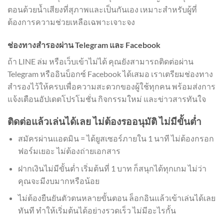
ตอนด้วยน้ำเสียงที่สุภาพและเป็นกันเอง เหมาะสำหรับผู้ที่
ต้องการความช่วยเหลือเฉพาะเจาะจง
ช่องทางสำรองผ่าน Telegram และ Facebook
ถ้า LINE ล่ม หรือเว็บเข้าไม่ได้ คุณยังสามารถติดต่อผ่าน
Telegram หรืออินบ็อกซ์ Facebook ได้เสมอ เราเตรียมช่องทาง
สำรองไว้ให้ครบเพื่อความสะดวกของผู้ใช้ทุกคน พร้อมส่งการ
แจ้งเตือนอัปเดตโปรโมชั่น กิจกรรมใหม่ และข่าวสารทันใจ
ติดต่อแล้วเล่นได้เลย ไม่ต้องรออนุมัติ ไม่มีขั้นต่ำ
สมัครผ่านแอดมิน = ได้ยูสเซอร์ภายใน 1 นาที ไม่ต้องกรอก
ฟอร์มเยอะ ไม่ต้องถ่ายเอกสาร
ฝากเงินไม่มีขั้นต่ำ เริ่มต้นที่ 1 บาท ก็สนุกได้ทุกเกม ไม่ว่า
คุณจะมีงบมากหรือน้อย
ไม่ต้องยืนยันตัวตนหลายขั้นตอน ล็อกอินแล้วเข้าเล่นได้เลย
ทันที ทำให้เริ่มต้นได้อย่างรวดเร็ว ไม่มีอะไรกั้น