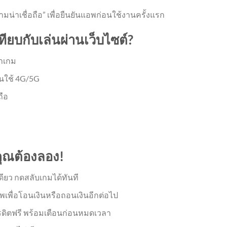
ความน่าเชื่อถือ” เพื่อยืนยันแอพก่อนใช้งานครั้งแรก
ทียบกับเล่นผ่านเว็บไซต์?
้าเกม
นใช้ 4G/5G
ถือ
่คุณต้องลอง!
ียว กดสลับเกมได้ทันที
เพื่อโอนเงินหรือถอนเงินอีกต่อไป
ครดิตฟรี พร้อมเตือนก่อนหมดเวลา