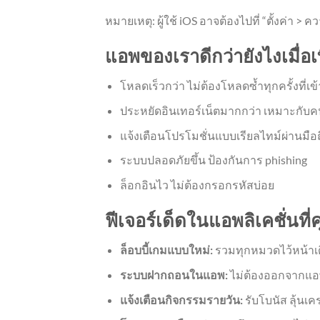
หมายเหตุ: ผู้ใช้ iOS อาจต้องไปที่ “ตั้งค่า > 
แอพของเราดีกว่ายังไงเมื่อเ
โหลดเร็วกว่า ไม่ต้องโหลดซ้ำทุกครั้งที่เข
ประหยัดอินเทอร์เน็ตมากกว่า เหมาะกับค
แจ้งเตือนโปรโมชั่นแบบเรียลไทม์ผ่านมือ
ระบบปลอดภัยขึ้น ป้องกันการ phishing
ล็อกอินไว ไม่ต้องกรอกรหัสบ่อย
ฟีเจอร์เด็ดในแอพลิเคชั่นที
ล็อบบี้เกมแบบใหม่:
รวมทุกหมวดไว้หน้าเด
ระบบฝากถอนในแอพ:
ไม่ต้องออกจากแอพ
แจ้งเตือนกิจกรรมรายวัน:
รับโบนัส ลุ้นเ