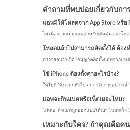
คำถามที่พบบ่อยเกี่ยวกับ
แอพมีให้โหลดจาก App Store หรือ 
ไม่ เนื่องจากเป็นแอพสำหรับเดิมพัน ต้องโ
โหลดแล้วไม่สามารถติดตั้งได้ ต้องท
ตรวจสอบว่าเปิด “อนุญาตติดตั้งแอพจากแหล่
ใช้ iPhone ต้องตั้งค่าอะไรบ้าง?
ให้ไปที่ “ตั้งค่า > ทั่วไป > การจัดการอุปกร
แอพจะกินแบตหรือเน็ตเยอะไหม?
ไม่เลย! ตัวแอพถูกออกแบบให้เบา โหลดเร็ว ไม
เหมาะกับใคร? ถ้าคุณคือคนก