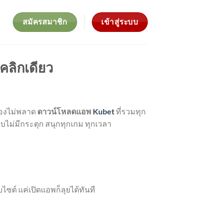
สมัครสมาชิก
เข้าสู่ระบบ
คลิกเดียว
ต้องไม่พลาด
ดาวน์โหลดแอพ
Kubet
ที่รวมทุก
บบไม่มีกระตุก สนุกทุกเกม ทุกเวลา
ไซต์ แค่เปิดแอพก็ลุยได้ทันที