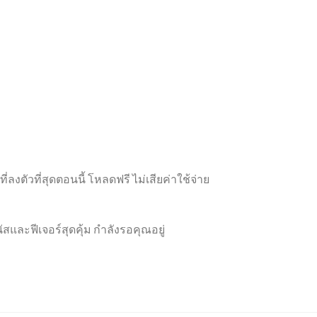
่ลงตัวที่สุดตอนนี้ โหลดฟรี ไม่เสียค่าใช้จ่าย
และฟีเจอร์สุดคุ้ม กำลังรอคุณอยู่