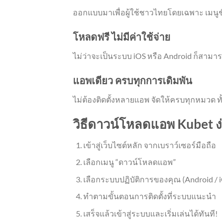
ออกแบบมาเพื่อผู้ใช้ชาวไทยโดยเฉพาะ เมนูชั
โหลดฟรี ไม่มีค่าใช้จ่าย
ไม่ว่าจะเป็นระบบ iOS หรือ Android ก็สามารถ
แอพเดียว ครบทุกการเดิมพัน
ไม่ต้องติดตั้งหลายแอพ จัดให้ครบทุกหมวด ท
วิธีดาวน์โหลดแอพ Kubet ง่
เข้าสู่เว็บไซต์หลัก จากเบราว์เซอร์มือถือ
เลือกเมนู “ดาวน์โหลดแอพ”
เลือกระบบปฏิบัติการของคุณ (Android / 
ทำตามขั้นตอนการติดตั้งที่ระบบแนะนำ
เสร็จแล้วเข้าสู่ระบบและเริ่มเล่นได้ทันที!