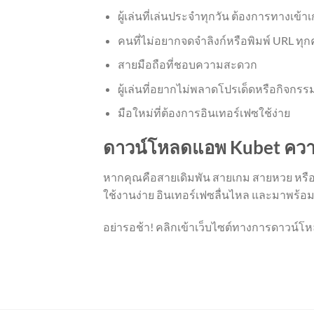
ผู้เล่นที่เล่นประจำทุกวัน ต้องการทางเข้าเ
คนที่ไม่อยากจดจำลิงก์หรือพิมพ์ URL ทุกค
สายมือถือที่ชอบความสะดวก
ผู้เล่นที่อยากไม่พลาดโปรเด็ดหรือกิจก
มือใหม่ที่ต้องการอินเทอร์เฟซใช้ง่าย
ดาวน์โหลดแอพ Kubet ควา
หากคุณคือสายเดิมพัน สายเกม สายหวย หรื
ใช้งานง่าย อินเทอร์เฟซลื่นไหล และมาพร้อม
อย่ารอช้า! คลิกเข้าเว็บไซต์ทางการดาวน์โห